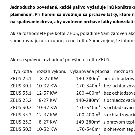
Jednoducho povedané, každé palivo vyžaduje inú konštrukci
plameňom. Pri horení sa uvoľnujú sa prchavé látky, ktoré n
na spaľovanie dreva, aby uvoľnené prchavé látky odovzdali e
Ak sa rozhodnete pre kotol ZEUS, poradíme Vám zároveň ako 
sumu rovnajúcu sa kúpnej cene kotla. Samozrejme,že informá
Ako sa správne rozhodnúť pri výbere kotla ZEUS:
typ kotla rozsah výkonu vykurovana plocha možnosti p
ZEUS 25.1 8-27 KW 140-280m² bez ochladzovaci
ZEUS 30.1 10-32 KW 170-340m² bez ochladzovaci
ZEUS 35.1 12-37 KW 200-400m² bez ochladzovaci
ZEUS 25.2 8-27 KW 140-280m² s ochladzovacím
ZEUS 30.2 10-32 KW 170-340m² s ochladzovacím
ZEUS 35.2 12-37 KW 200-400m² s ochladzovacím
ZEUS 25.3 8-27 KW 140-280m² s ohrevom teplej ú
ZEUS 30.3 10-32 KW 170-340m² s ohrevom teplej ú