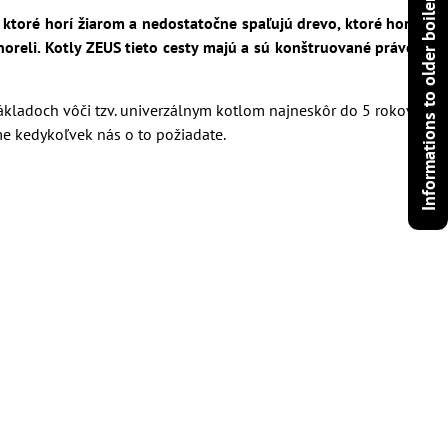
Informations to older boilers
ktoré horí žiarom a nedostatočne spaľujú drevo, ktoré horí
horeli. Kotly ZEUS tieto cesty majú a sú konštruované práve
ákladoch vôči tzv. univerzálnym kotlom najneskôr do 5 rokov
e kedykoľvek nás o to požiadate.