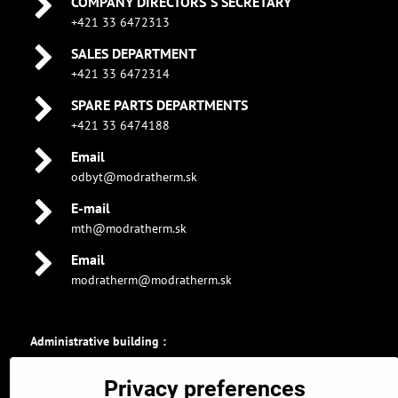
COMPANY DIRECTORS´S SECRETARY
+421 33 6472313
SALES DEPARTMENT
+421 33 6472314
SPARE PARTS DEPARTMENTS
+421 33 6474188
Email
odbyt@modratherm.sk
E-mail
mth@modratherm.sk
Email
modratherm@modratherm.sk
Administrative building :
GPS coordinates :
Privacy preferences
48.326896463, 17.304309011