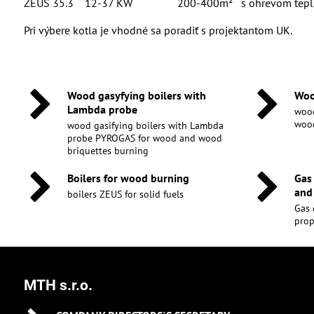
ZEUS 35.3 12-37 KW 200-400m² s ohrevom teplej ú
Pri výbere kotla je vhodné sa poradiť s projektantom UK.
Wood gasyfying boilers with
Woo
Lambda probe
wood
wood
wood gasifying boilers with Lambda
probe PYROGAS for wood and wood
briquettes burning
Boilers for wood burning
Gas
and
boilers ZEUS for solid fuels
Gas 
pro
MTH s.r.o.