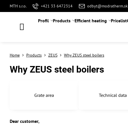
MTH s.r.o.
+421 33 6472314
odbyt@modratherm.sk
Profil
Products
Efficient heating
Pricelist
Home
Products
ZEUS
Why ZEUS steel boilers
Why ZEUS steel boilers
Grate area
Technical data
Dear customer,