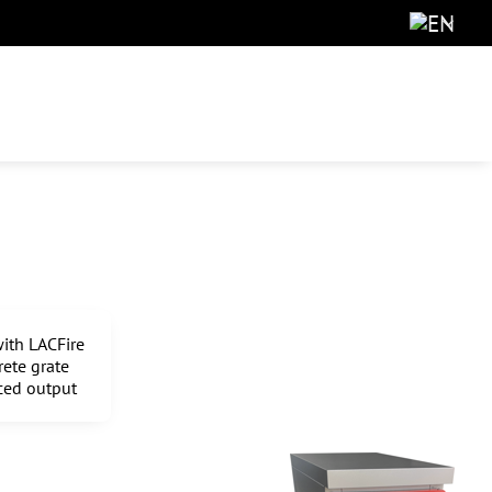
ith LACFire
rete grate
uced output