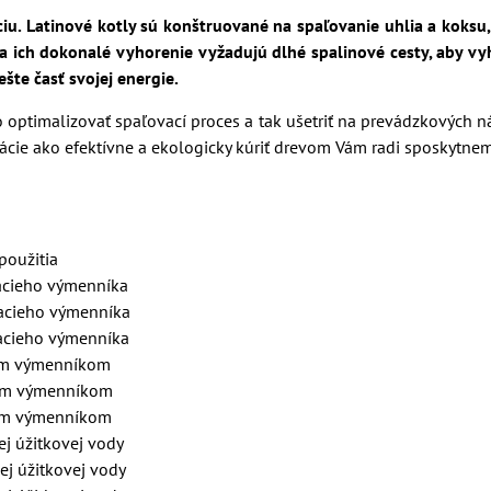
u. Latinové kotly sú konštruované na spaľovanie uhlia a koksu, 
a ich dokonalé vyhorenie vyžadujú dlhé spalinové cesty, aby vy
šte časť svojej energie.
optimalizovať spaľovací proces a tak ušetriť na prevádzkových n
cie ako efektívne a ekologicky kúriť drevom Vám radi sposkytnem
oužitia
eho výmenníka
eho výmenníka
eho výmenníka
 výmenníkom
 výmenníkom
 výmenníkom
žitkovej vody
žitkovej vody