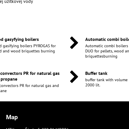
žitkovej vody
d gasyfying boilers
Automatic combi boil
 gasifying boilers PYROGAS for
Automatic combi boiler
 and wood briquettes burning
DUO for pellets, wood 
briquettesburning
 convectors PR for natural gas
Buffer tank
 propane
buffer tank with volume 30
2000 lit.
convectors PR for natural gas and
pane
Map