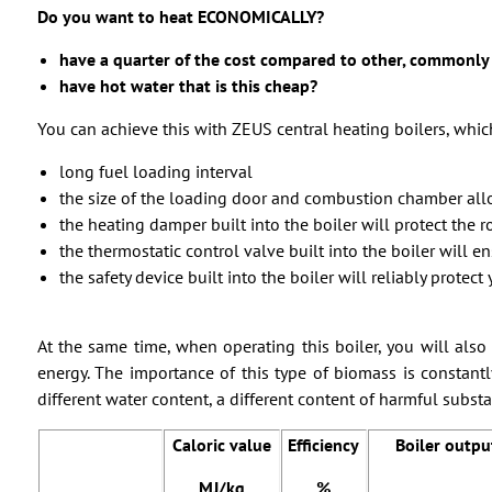
Do you want to heat ECONOMICALLY?
have a quarter of the cost compared to other, commonly ava
have hot water that is this cheap?
You can achieve this with ZEUS central heating boilers, wh
long fuel loading interval
the size of the loading door and combustion chamber all
the heating damper built into the boiler will protect th
the thermostatic control valve built into the boiler will e
the safety device built into the boiler will reliably protect
At the same time, when operating this boiler, you will al
energy. The importance of this type of biomass is constantly
different water content, a different content of harmful substa
Caloric value
Efficiency
Boiler outpu
MJ/kg
%
4