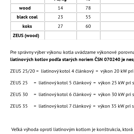
wood
14
78
black coal
23
55
koks
27
60
ZEUS (wood
)
Pre správny výber výkonu kotla uvádzame výkonové porovnan
liatinových kotlov podľa starých noriem ČSN 070240 je nes
ZEUS 25/20 = liatinový kotol 4 článkový = výkon 20 kW pri
ZEUS 25 = liatinový kotol 5 článkový = výkon 25 kW pri s
ZEUS 30 = liatinový kotol 6 článkový = výkon 30 kW pri s
ZEUS 35 = liatinový kotol 7 článkový = výkon 35 kW pri s
Veľká výhoda oproti liatinovým kotlom je konštrukcia, ktorá 