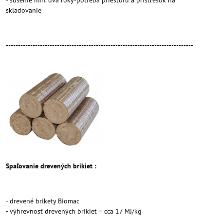
- sušenie min. dva roky-potreba priestoru a prístrešok na
skladovanie
-----------------------------------------------------------------------------
Spaľovanie drevených brikiet :
- drevené brikety Biomac
- výhrevnosť drevených brikiet = cca 17 MJ/kg