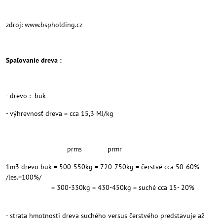
zdroj: www.bspholding.cz
Spaľovanie dreva :
- drevo : buk
- výhrevnosť dreva = cca 15,3 MJ/kg
prms prmr
1m3 drevo buk = 500-550kg = 720-750kg = čerstvé cca 50-60%
/les.=100%/
= 300-330kg = 430-450kg = suché cca 15- 20%
- strata hmotnosti dreva suchého versus čerstvého predstavuje až