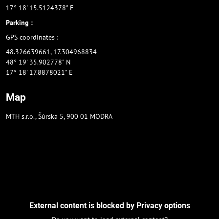
17° 18' 15.5124378" E
Parking :
GPS coordinates :
48.326639661, 17.304968834
48° 19' 35.902778" N
17° 18' 17.8878021" E
Map
MTH s.r.o., Šúrska 5, 900 01 MODRA
External content is blocked by Privacy options