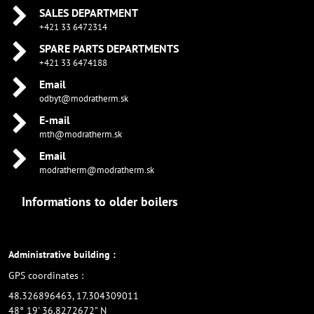
SALES DEPARTMENT
+421 33 6472314
SPARE PARTS DEPARTMENTS
+421 33 6474188
Email
odbyt@modratherm.sk
E-mail
mth@modratherm.sk
Email
modratherm@modratherm.sk
Informations to older boilers
Administrative building :
GPS coordinates :
48.326896463, 17.304309011
48° 19' 36.8272672" N