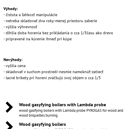
Výhody:
- čistota a ľahkosť manipulácie
- netreba skladovať dva roky-menej priestoru zaberie
- výššia výhrevnosť
- dlhšia doba horenia bez prikládania o cca 1/3času ako drevo
- pripravené na kúrenie ihneď pri kúpe
Nevýhody:
- vyššia cena
- skladovať v suchom prostredí-nesmie namoknúť-zatiecť
- lacné brikety pri horení zväčšujú svoj objem o cca 1/3
Wood gasyfying boilers with Lambda probe
wood gasifying boilers with Lambda probe PYROGAS for wood and
wood briquettes burning
Wood gasyfying boilers