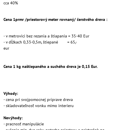
cca 40%
Cena 1prmr /priestorový meter rovnaný/ čerstvého dreva :
- v metrovici bez rezania a štiapania = 35-40 Eur
- v dĺžkach 0,33-0,5m, štiepané = 65,-
eur
Cena 1 k
g naštiepaného a suchého dreva je 0,15 Eur.
Výhody:
- cena pri svojpomocnej príprave dreva
- skladovateľnosť vonku mimo interieru
Nevýhody:
- pracnosť manipulácie