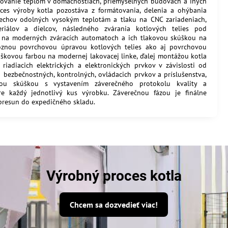
bovanie teplom v domácnostiach, priemyselných budovách a iných
ces výroby kotla pozostáva z formátovania, delenia a ohýbania
echov odolných vysokým teplotám a tlaku na CNC zariadeniach,
eriálov a dielcov, následného zvárania kotlových telies pod
 na moderných zváracích automatoch a ich tlakovou skúškou na
roznou povrchovou úpravou kotlových telies ako aj povrchovou
škovou farbou na modernej lakovacej linke, ďalej montážou kotla
 riadiacich elektrických a elektronických prvkov v závislosti od
iu bezbečnostných, kontrolných, ovládacich prvkov a príslušenstva,
ou skúškou s vystavením záverečného protokolu kvality a
re každý jednotlivý kus výrobku. Záverečnou fázou je finálne
 presun do expedičného skladu.
Výrobný proces kotla
Chcem sa dozvedieť viac!