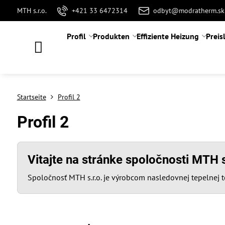
MTH s.r.o.
+421 33 6472314
odbyt@modratherm.sk
Profil
Produkten
Effiziente Heizung
Preis
Startseite
Profil 2
Profil 2
Vitajte na stránke spoločnosti MTH
Spoločnosť MTH s.r.o. je výrobcom nasledovnej tepelne