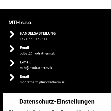
MTH s.r.o.
HANDELSABTEILUNG
+421 33 6472314
Email
odbyt@modratherm.sk
E-mail
mth@modratherm.sk
Email
modratherm@modratherm.sk
Datenschutz-Einstellungen