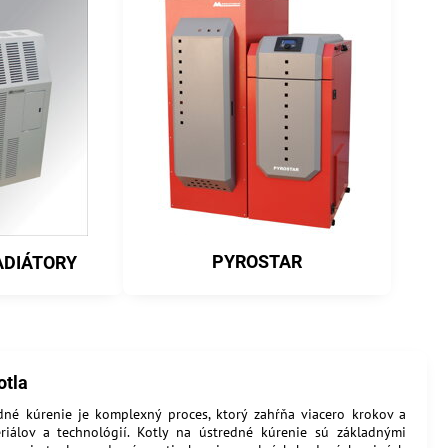
PYROSTAR
ADIÁTORY
otla
dné kúrenie je komplexný proces, ktorý zahŕňa viacero krokov a
riálov a technológií. Kotly na ústredné kúrenie sú základnými