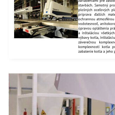
zariadeniami pre záso
stavbách. Samotný pro
plošných oceľových pl
príprava ďalších mat
ochrannou atmosférou
vodotesnosť, anitoko
úpravou opláštenia prá
a inštaláciou všetkých
výbavy kotla, inštalác
záverečnou komplexn
komplexnosti kotla p
zabalenie kotla a jeho