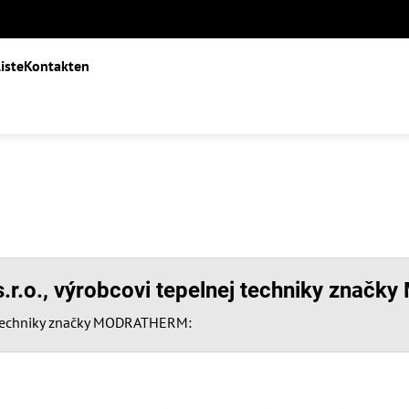
liste
Kontakten
 s.r.o., výrobcovi tepelnej techniky zn
j techniky značky MODRATHERM: