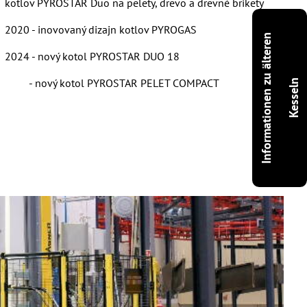
kotlov PYROSTAR Duo na pelety, drevo a drevné brikety
2020 - inovovaný dizajn kotlov PYROGAS
I
n
f
o
r
m
a
t
i
o
n
e
n
z
u
ä
l
t
e
r
e
n
K
e
s
s
e
l
2024 - nový kotol PYROSTAR DUO 18
- nový kotol PYROSTAR PELET COMPACT
n