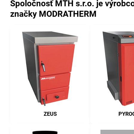
Spoločnosť MTH s.r.o. je výrobc
značky MODRATHERM
ZEUS
PYRO