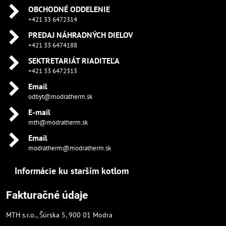
OBCHODNÉ ODDELENIE
+421 33 6472314
PREDAJ NÁHRADNÝCH DIELOV
+421 33 6474188
SEKTRETARIÁT RIADITEĽA
+421 33 6472313
Email
odbyt@modratherm.sk
E-mail
mth@modratherm.sk
Email
modratherm@modratherm.sk
Informácie ku starším kotlom
Fakturačné údaje
MTH s.r.o., Šúrska 5, 900 01 Modra