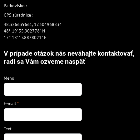
Parkovisko :
GPS súradnice :
48.326639661, 17.304968834
48° 19' 35.902778" N
17° 18' 17.8878021" E
V prípade otázok nás neváhajte kontaktovať,
radi sa Vám ozveme naspäť
Meno
E-mail
*
Text