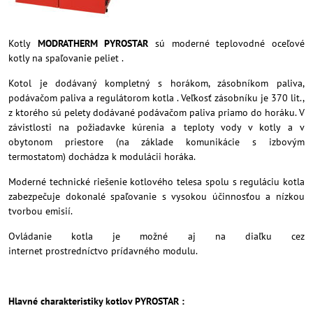
Kotly
MODRATHERM PYROSTAR
sú moderné teplovodné oceľové
kotly na spaľovanie peliet .
Kotol je dodávaný kompletný s horákom, zásobníkom paliva,
podávačom paliva a regulátorom kotla . Veľkosť zásobníku je 370 lit.,
z ktorého sú pelety dodávané podávačom paliva priamo do horáku. V
závistlosti na požiadavke kúrenia a teploty vody v kotly a v
obytonom priestore (na základe komunikácie s izbovým
termostatom) dochádza k modulácii horáka.
Moderné technické riešenie kotlového telesa spolu s reguláciu kotla
zabezpečuje dokonalé spaľovanie s vysokou účinnosťou a nízkou
tvorbou emisií.
Ovládanie kotla je možné aj na diaľku cez
internet prostredníctvo prídavného modulu.
Hlavné charakteristiky kotlov PYROSTAR :