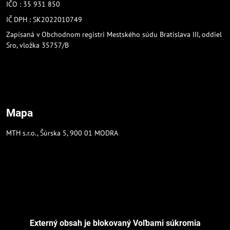
IČO : 35 931 850
IČ DPH : SK2022010749
Zapísaná v Obchodnom registri Mestského súdu Bratislava III, oddiel
Sro, vložka 35757/B
Mapa
MTH s.r.o., Šúrska 5, 900 01 MODRA
Externý obsah je blokovaný Voľbami súkromia