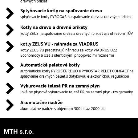
drevných brikiet
Splyňovacie kotly na spaľovanie dreva
splyňovacie kotly PYROGAS na spaľovanie dreva a drevných brikiet
Kotly na drevo a drevné brikety
kotly ZEUS na spaľovanie dreva a drevných brikiet aj s ohrevom TÚV
kotly ZEUS VU - náhrada za VIADRUS
kotly ZEUS VU predstavujú náhradu za kotly VIADRUS U22
Economocy a U26 s identickými pripojovacími rozmermi
Automatické peletové kotly
automatické kotly PYROSTA RDUO a PYROSTAR PELET COMPACT na
spaľovanie drevných peliet s dotykovou elektronickou reguláciou
Vykurovacie telesá PR na zemný plyn
lokálne plynové vykurovacie telesá PR na zemný plyn - tzv.gamatky
Akumulačné nádrže
akumulačné nádrže s objemom 300 lit. až 2000 lit.
MTH s.r.o.