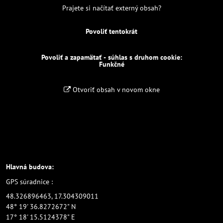
Prajete si načítať externý obsah?
Povoliť tentokrát
Povoliť a zapamätať - súhlas s druhom cookie:
Funkčné
Otvoriť obsah v novom okne
Hlavná budova:
GPS súradnice :
48.326896463, 17.304309011
48° 19' 36.8272672" N
17° 18' 15.5124378" E