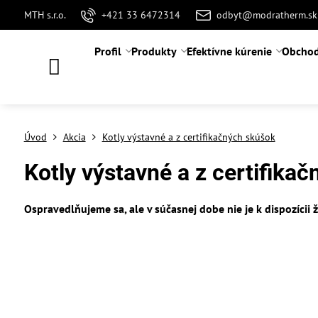
MTH s.r.o.
+421 33 6472314
odbyt@modratherm.sk
Profil
Produkty
Efektívne kúrenie
Obchod
Úvod
Akcia
Kotly výstavné a z certifikačných skúšok
Kotly výstavné a z certifika
Ospravedlňujeme sa, ale v súčasnej dobe nie je k dispozícii 