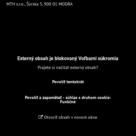
MTH s.r.o., Šúrska 5, 900 01 MODRA
Externý obsah je blokovaný Voľbami súkromia
Prajete si načítať externý obsah?
Povoliť tentokrát
Povoliť a zapamätať - súhlas s druhom cookie:
Funkčné
Otvoriť obsah v novom okne