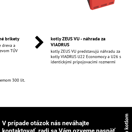
né brikety
kotly ZEUS VU - náhrada za
VIADRUS
e dreva a
hrevom TÚV
kotly ZEUS VU predstavujú náhradu za
kotly VIADRUS U22 Economocy a U26 s
identickými pripojovacími rozmermi
emom 300 lit.
V prípade otázok nás neváhajte
kontaktovať, radi sa Vám ozveme naspäť