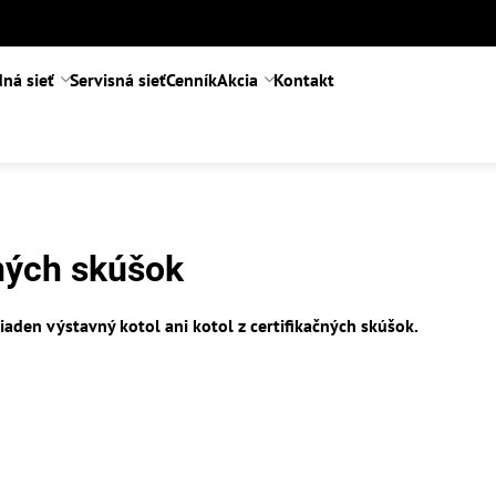
ná sieť
Servisná sieť
Cenník
Akcia
Kontakt
čných skúšok
žiaden výstavný kotol ani kotol z certifikačných skúšok.