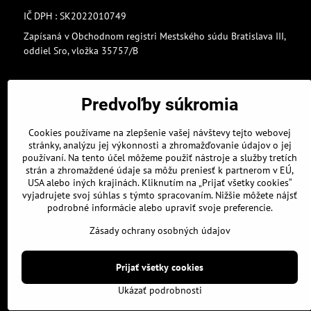
IČ DPH : SK2022010749
Zapísaná v Obchodnom registri Mestského súdu Bratislava III,
oddiel Sro, vložka 35757/B
Predvoľby súkromia
Cookies používame na zlepšenie vašej návštevy tejto webovej
stránky, analýzu jej výkonnosti a zhromažďovanie údajov o jej
používaní. Na tento účel môžeme použiť nástroje a služby tretích
strán a zhromaždené údaje sa môžu preniesť k partnerom v EÚ,
USA alebo iných krajinách. Kliknutím na „Prijať všetky cookies“
vyjadrujete svoj súhlas s týmto spracovaním. Nižšie môžete nájsť
podrobné informácie alebo upraviť svoje preferencie.
Zásady ochrany osobných údajov
Prijať všetky cookies
Ukázať podrobnosti