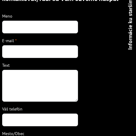
Informácie ku starším kotlom
Meno
E-mail
*
Text
Váš telefón
Mesto/Obec