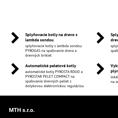
Splyňovacie kotly na drevo s
Spl
lambda sondou
dre
splyňovacie kotly s lambda sondou
sply
PYROGAS na spaľovanie dreva a
spaľ
drevných brikiet
Automatické peletové kotly
Vyk
ply
automatické kotly PYROSTA RDUO a
PYROSTAR PELET COMPACT na
loká
spaľovanie drevných peliet s
na z
dotykovou elektronickou reguláciou
MTH s.r.o.