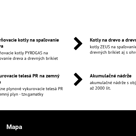
yňovacie kotly na spaľovanie
Kotly na drevo a drev
va
kotly ZEUS na spaľovani
drevných brikiet aj s o
ňovacie kotly PYROGAS na
ovanie dreva a drevných brikiet
urovacie telesá PR na zemný
Akumulačné nádrže
n
akumulačné nádrže s obj
až 2000 lit.
lne plynové vykurovacie telesá PR
emný plyn - tzv.gamatky
Mapa