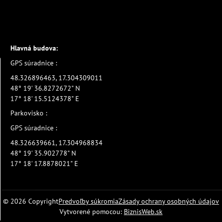
Hlavná budova:
GPS súradnice :
48.326896463, 17.304309011
48° 19' 36.8272672" N
17° 18' 15.5124378" E
Parkovisko :
GPS súradnice :
48.326639661, 17.304968834
48° 19' 35.902778" N
17° 18' 17.8878021" E
©
2026
Copyright
Predvoľby súkromia
Zásady ochrany osobných údajov
Vytvorené pomocou:
BiznisWeb.sk