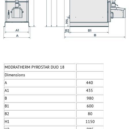
MODRATHERM PYROSTAR DUO 18
Dimensions
A
440
A1
435
B
980
B1
600
B2
80
H1
1150