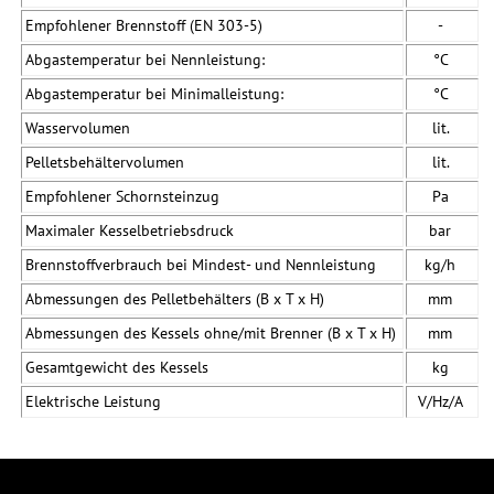
Empfohlener Brennstoff (EN 303-5)
-
Abgastemperatur bei Nennleistung:
°C
Abgastemperatur bei Minimalleistung:
°C
Wasservolumen
lit.
Pelletsbehältervolumen
lit.
Empfohlener Schornsteinzug
Pa
Maximaler Kesselbetriebsdruck
bar
Brennstoffverbrauch bei Mindest- und Nennleistung
kg/h
Abmessungen des Pelletbehälters (B x T x H)
mm
Abmessungen des Kessels ohne/mit Brenner (B x T x H)
mm
Gesamtgewicht des Kessels
kg
Elektrische Leistung
V/Hz/A