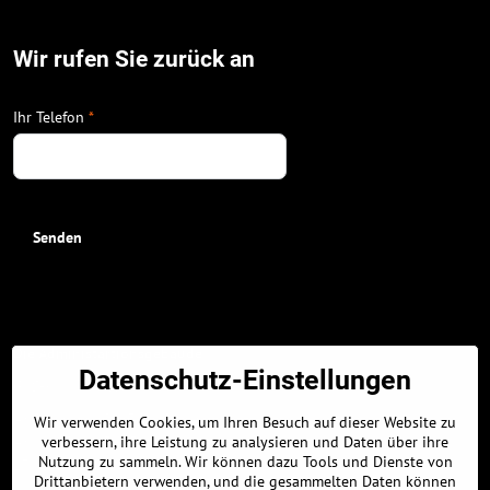
Wir rufen Sie zurück an
Ihr Telefon
*
Senden
Die Administartionsgebäude:
Datenschutz-Einstellungen
GPS-Koordinaten:
48.326896463, 17.304309011
Wir verwenden Cookies, um Ihren Besuch auf dieser Website zu
48° 19' 36.8272672" N
verbessern, ihre Leistung zu analysieren und Daten über ihre
Nutzung zu sammeln. Wir können dazu Tools und Dienste von
17° 18' 15.5124378" E
Drittanbietern verwenden, und die gesammelten Daten können