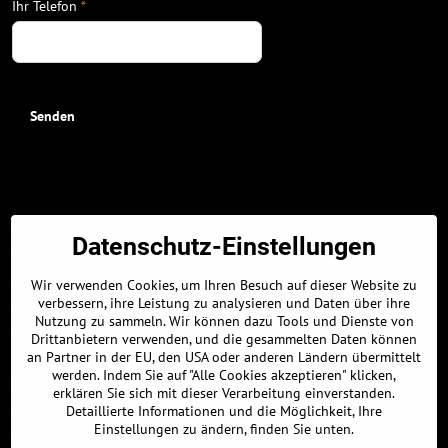
Ihr Telefon
*
Senden
Die Administartionsgebäude:
Datenschutz-Einstellungen
GPS-Koordinaten:
48.326896463, 17.304309011
Wir verwenden Cookies, um Ihren Besuch auf dieser Website zu
48° 19' 36.8272672" N
verbessern, ihre Leistung zu analysieren und Daten über ihre
Nutzung zu sammeln. Wir können dazu Tools und Dienste von
17° 18' 15.5124378" E
Drittanbietern verwenden, und die gesammelten Daten können
Parkplatz :
an Partner in der EU, den USA oder anderen Ländern übermittelt
werden. Indem Sie auf "Alle Cookies akzeptieren" klicken,
GPS-Koordinaten:
erklären Sie sich mit dieser Verarbeitung einverstanden.
Detaillierte Informationen und die Möglichkeit, Ihre
48.326639661, 17.304968834
Einstellungen zu ändern, finden Sie unten.
48° 19' 35.902778" N