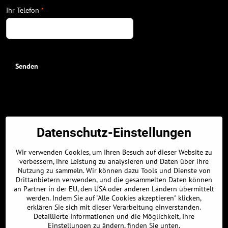
Ihr Telefon
*
Senden
Die Administartionsgebäude:
Datenschutz-Einstellungen
GPS-Koordinaten:
48.326896463, 17.304309011
Wir verwenden Cookies, um Ihren Besuch auf dieser Website zu
48° 19' 36.8272672" N
verbessern, ihre Leistung zu analysieren und Daten über ihre
Nutzung zu sammeln. Wir können dazu Tools und Dienste von
17° 18' 15.5124378" E
Drittanbietern verwenden, und die gesammelten Daten können
Parkplatz :
an Partner in der EU, den USA oder anderen Ländern übermittelt
werden. Indem Sie auf "Alle Cookies akzeptieren" klicken,
GPS-Koordinaten:
erklären Sie sich mit dieser Verarbeitung einverstanden.
Detaillierte Informationen und die Möglichkeit, Ihre
48.326639661, 17.304968834
Einstellungen zu ändern, finden Sie unten.