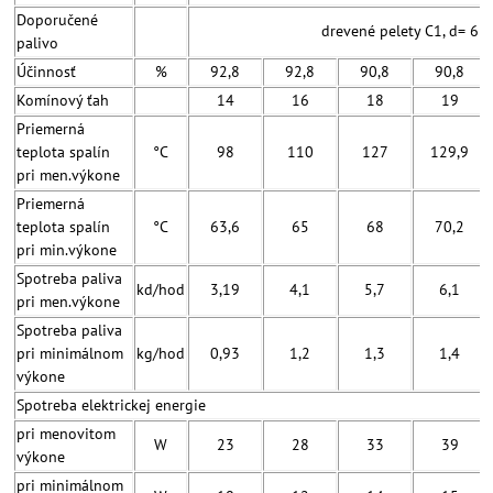
Doporučené
drevené pelety C1, d= 6 
palivo
Účinnosť
%
92,8
92,8
90,8
90,8
Komínový ťah
14
16
18
19
Priemerná
teplota spalín
°C
98
110
127
129,9
pri men.výkone
Priemerná
teplota spalín
°C
63,6
65
68
70,2
pri min.výkone
Spotreba paliva
kd/hod
3,19
4,1
5,7
6,1
pri men.výkone
Spotreba paliva
pri minimálnom
kg/hod
0,93
1,2
1,3
1,4
výkone
Spotreba elektrickej energie
pri menovitom
W
23
28
33
39
výkone
pri minimálnom