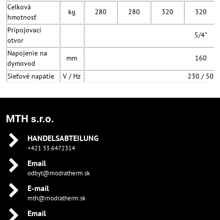
Celková
kg
280
280
320
320
hmotnosť
Pripojovací
5/4"
otvor
Napojenie na
mm
160
dymovod
Sieťové napätie
V / Hz
230 / 50
MTH s.r.o.
HANDELSABTEILUNG
+421 33 6472314
Email
odbyt@modratherm.sk
E-mail
mth@modratherm.sk
Email