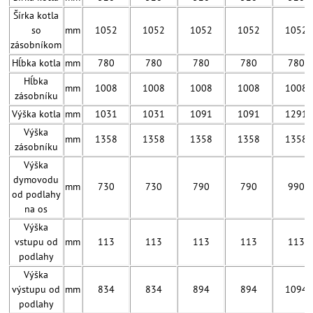
Šírka kotla
so
mm
1052
1052
1052
1052
1052
zásobníkom
Hĺbka kotla
mm
780
780
780
780
780
Hĺbka
mm
1008
1008
1008
1008
1008
zásobníku
Výška kotla
mm
1031
1031
1091
1091
1291
Výška
mm
1358
1358
1358
1358
1358
zásobníku
Výška
dymovodu
mm
730
730
790
790
990
od podlahy
na os
Výška
vstupu od
mm
113
113
113
113
113
podlahy
Výška
výstupu od
mm
834
834
894
894
1094
podlahy