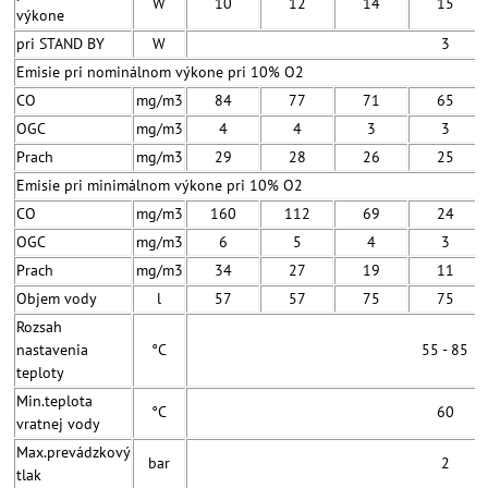
W
10
12
14
15
výkone
pri STAND BY
W
3
Emisie pri nominálnom výkone pri 10% O2
CO
mg/m3
84
77
71
65
OGC
mg/m3
4
4
3
3
Prach
mg/m3
29
28
26
25
Emisie pri minimálnom výkone pri 10% O2
CO
mg/m3
160
112
69
24
OGC
mg/m3
6
5
4
3
Prach
mg/m3
34
27
19
11
Objem vody
l
57
57
75
75
Rozsah
nastavenia
°C
55 - 85
teploty
Min.teplota
°C
60
vratnej vody
Max.prevádzkový
bar
2
tlak