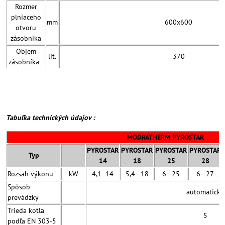
Rozmer
plniaceho
mm
600x600
otvoru
zásobníka
Objem
lit.
370
zásobníka
Tabuľka technických údajov :
MODRATHERM PYROSTAR
PYROSTAR
PYROSTAR
PYROSTAR
PYROSTAR
Typ
14
18
25
28
Rozsah výkonu
kW
4,1- 14
5,4 - 18
6 - 25
6 - 27
Spôsob
automatické
prevádzky
Trieda kotla
5
podľa EN 303-5