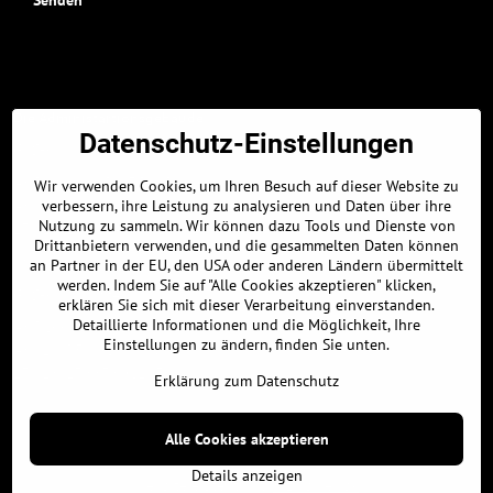
Senden
Die Administartionsgebäude:
Datenschutz-Einstellungen
GPS-Koordinaten:
48.326896463, 17.304309011
Wir verwenden Cookies, um Ihren Besuch auf dieser Website zu
48° 19' 36.8272672" N
verbessern, ihre Leistung zu analysieren und Daten über ihre
Nutzung zu sammeln. Wir können dazu Tools und Dienste von
17° 18' 15.5124378" E
Drittanbietern verwenden, und die gesammelten Daten können
Parkplatz :
an Partner in der EU, den USA oder anderen Ländern übermittelt
werden. Indem Sie auf "Alle Cookies akzeptieren" klicken,
GPS-Koordinaten:
erklären Sie sich mit dieser Verarbeitung einverstanden.
Detaillierte Informationen und die Möglichkeit, Ihre
48.326639661, 17.304968834
Einstellungen zu ändern, finden Sie unten.
48° 19' 35.902778" N
17° 18' 17.8878021" E
Erklärung zum Datenschutz
Alle Cookies akzeptieren
©
2026
Urheberrecht
Datenschutz-Einstellungen
Erklärung zum Datenschutz
Details anzeigen
Website erstellt mit:
BiznisWeb.sk