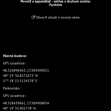
Povoliť a zapamätať - súhlas s druhom cookie:
Funkčné
Otvoriť obsah v novom okne
Hlavná budova:
GPS súradnice :
48.326896463, 17.304309011
48° 19' 36.8272672" N
17° 18' 15.5124378" E
Parkovisko :
GPS súradnice :
48.326639661, 17.304968834
48° 19' 35.902778" N