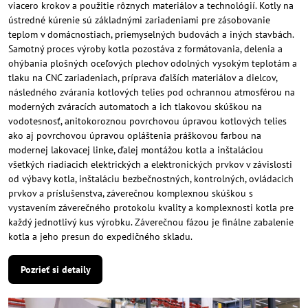
viacero krokov a použitie rôznych materiálov a technológií. Kotly na
ústredné kúrenie sú základnými zariadeniami pre zásobovanie
teplom v domácnostiach, priemyselných budovách a iných stavbách.
Samotný proces výroby kotla pozostáva z formátovania, delenia a
ohýbania plošných oceľových plechov odolných vysokým teplotám a
tlaku na CNC zariadeniach, príprava ďalších materiálov a dielcov,
následného zvárania kotlových telies pod ochrannou atmosférou na
moderných zváracích automatoch a ich tlakovou skúškou na
vodotesnosť, anitokoroznou povrchovou úpravou kotlových telies
ako aj povrchovou úpravou opláštenia práškovou farbou na
modernej lakovacej linke, ďalej montážou kotla a inštaláciou
všetkých riadiacich elektrických a elektronických prvkov v závislosti
od výbavy kotla, inštaláciu bezbečnostných, kontrolných, ovládacich
prvkov a príslušenstva, záverečnou komplexnou skúškou s
vystavením záverečného protokolu kvality a komplexnosti kotla pre
každý jednotlivý kus výrobku. Záverečnou fázou je finálne zabalenie
kotla a jeho presun do expedičného skladu.
Pozrieť si detaily