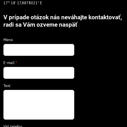
17° 18' 17.8878021" E
V prípade otázok nás neváhajte kontaktovať,
radi sa Vám ozveme naspäť
Meno
E-mail
*
Text
Váš telefón