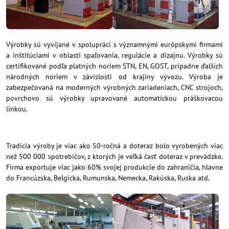
Výrobky sú vyvíjané v spolupráci s významnými európskymi firmami
a inštitúciami v oblasti spaľovania, regulácie a dizajnu. Výrobky sú
certifikované podľa platných noriem STN, EN, GOST, prípadne ďalších
národných noriem v závislosti od krajiny vývozu. Výroba je
zabezpečovaná na moderných výrobných zariadeniach, CNC strojoch,
povrchovo sú výrobky upravované automatickou práškovacou
linkou.
Tradícia výroby je viac ako 50-ročná a doteraz bolo vyrobených viac
než 500 000 spotrebičov, z ktorých je veľká časť doteraz v prevádzke.
Firma exportuje viac jako 60% svojej produkcie do zahraničia, hlavne
do Francúzska, Belgicka, Rumunska, Nemecka, Rakúska, Ruska atd.