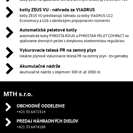
kotly ZEUS VU - náhrada za VIADRUS
kotly ZEUS VU predstavujú náhradu za kotly VIADRUS U22
Economocy a U26 s identickými pripojovacími rozmermi
Automatické peletové kotly
automatické kotly PYROSTA RDUO a PYROSTAR PELET COMPACT na
spaľovanie drevných peliet s dotykovou elektronickou reguláciou
Vykurovacie telesá PR na zemný plyn
lokálne plynové vykurovacie telesá PR na zemný plyn - tzv.gamatky
Akumulačné nádrže
akumulačné nádrže s objemom 300 lit. až 2000 lit.
MTH s.r.o.
OBCHODNÉ ODDELENIE
+421 33 6472314
PREDAJ NÁHRADNÝCH DIELOV
+421 33 6474188