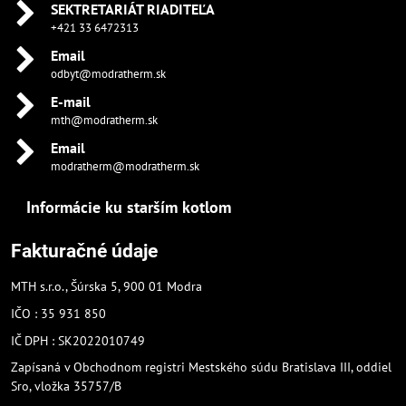
SEKTRETARIÁT RIADITEĽA
+421 33 6472313
Email
odbyt@modratherm.sk
E-mail
mth@modratherm.sk
Email
modratherm@modratherm.sk
Informácie ku starším kotlom
Fakturačné údaje
MTH s.r.o., Šúrska 5, 900 01 Modra
IČO : 35 931 850
IČ DPH : SK2022010749
Zapísaná v Obchodnom registri Mestského súdu Bratislava III, oddiel
Sro, vložka 35757/B