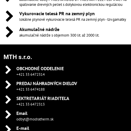
spaľovanie drevných peliet s dotykovou elektronickou reguláciou
Vykurovacie telesá PR na zemný plyn
lokálne plynové vykurovacie telesá PR na zemný plyn - tzv.gamatky
Akumulačné nádrže
akumulačné nádrže s objemom 300 lit. až 2000 lit.
MTH s.r.o.
OBCHODNÉ ODDELENIE
+421 33 6472314
PREDAJ NÁHRADNÝCH DIELOV
+421 33 6474188
SEKTRETARIÁT RIADITEĽA
+421 33 6472313
Email
odbyt@modratherm.sk
E-mail