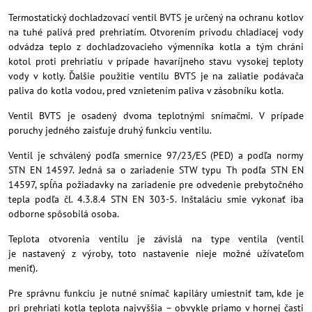
Termostatický dochladzovací ventil BVTS je určený na ochranu kotlov
na tuhé palivá pred prehriatím. Otvorením prívodu chladiacej vody
odvádza teplo z dochladzovacieho výmenníka kotla a tým chráni
kotol proti prehriatiu v prípade havaríjneho stavu vysokej teploty
vody v kotly. Ďalšie použitie ventilu BVTS je na zaliatie podávača
paliva do kotla vodou, pred vznietením paliva v zásobníku kotla.
Ventil BVTS je osadený dvoma teplotnými snímačmi. V prípade
poruchy jedného zaisťuje druhý funkciu ventilu.
Ventil je schválený podľa smernice 97/23/ES (PED) a podľa normy
STN EN 14597. Jedná sa o zariadenie STW typu Th podľa STN EN
14597, spĺňa požiadavky na zariadenie pre odvedenie prebytočného
tepla podľa čl. 4.3.8.4 STN EN 303-5. Inštaláciu smie vykonať iba
odborne spôsobilá osoba.
Teplota otvorenia ventilu je závislá na type ventila (ventil
je nastavený z výroby, toto nastavenie nieje možné užívateľom
meniť).
Pre správnu funkciu je nutné snímač kapiláry umiestniť tam, kde je
pri prehriati kotla teplota najvyššia – obvykle priamo v hornej časti