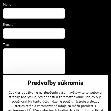
Meno
E-mail
*
Text
Váš telefón
Predvoľby súkromia
Cookies používame na zlepšenie vašej návštevy tejto webovej
stránky, analýzu jej výkonnosti a zhromažďovanie údajov o jej
Mesto/Obec
používaní. Na tento účel môžeme použiť nástroje a služby
tretích strán a zhromaždené údaje sa môžu preniesť k
partnerom v EÚ, USA alebo iných krajinách. Kliknutím na „Prijať