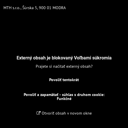
MTH s.r.o., Šúrska 5, 900 01 MODRA
Externý obsah je blokovaný Voľbami súkromia
Prajete si načítať externý obsah?
Povoliť tentokrát
Povoliť a zapamätať - súhlas s druhom cookie:
Funkčné
Otvoriť obsah v novom okne