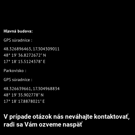
Hlavná budova:
GPS súradnice :
48.326896463, 17.304309011
48° 19' 36.8272672" N
17° 18' 15.5124378" E
Parkovisko :
GPS súradnice :
48.326639661, 17.304968834
48° 19' 35.902778" N
17° 18' 17.8878021" E
V prípade otázok nás neváhajte kontaktovať,
radi sa Vám ozveme naspäť