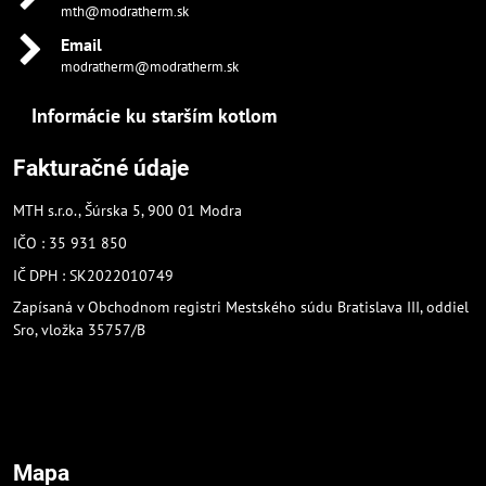
mth@modratherm.sk
Email
modratherm@modratherm.sk
Informácie ku starším kotlom
Fakturačné údaje
MTH s.r.o., Šúrska 5, 900 01 Modra
IČO : 35 931 850
IČ DPH : SK2022010749
Zapísaná v Obchodnom registri Mestského súdu Bratislava III, oddiel
Sro, vložka 35757/B
Mapa