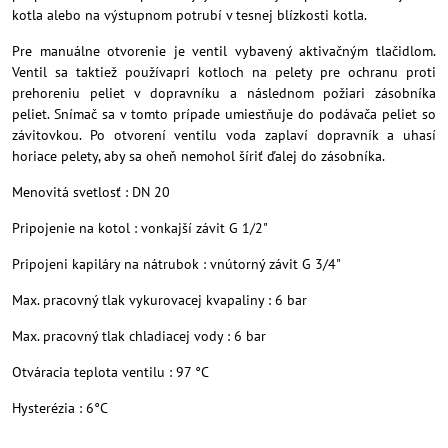
kotla alebo na výstupnom potrubí v tesnej blízkosti kotla.
Pre manuálne otvorenie je ventil vybavený aktivačným tlačidlom.
Ventil sa taktiež používapri kotloch na pelety pre ochranu proti
prehoreniu peliet v dopravníku a následnom požiari zásobníka
peliet. Snímač sa v tomto prípade umiestňuje do podávača peliet so
závitovkou. Po otvorení ventilu voda zaplaví dopravník a uhasí
horiace pelety, aby sa oheň nemohol šíriť ďalej do zásobníka.
Menovitá svetlosť : DN 20
Pripojenie na kotol : vonkajší závit G 1/2"
Pripojeni kapiláry na nátrubok : vnútorný závit G 3/4"
Max. pracovný tlak vykurovacej kvapaliny : 6 bar
Max. pracovný tlak chladiacej vody : 6 bar
Otváracia teplota ventilu : 97 °C
Hysterézia : 6°C