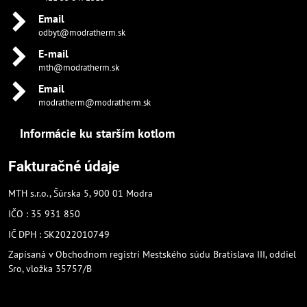
Email
odbyt@modratherm.sk
E-mail
mth@modratherm.sk
Email
modratherm@modratherm.sk
Informácie ku starším kotlom
Fakturačné údaje
MTH s.r.o., Šúrska 5, 900 01 Modra
IČO : 35 931 850
IČ DPH : SK2022010749
Zapísaná v Obchodnom registri Mestského súdu Bratislava III, oddiel
Sro, vložka 35757/B