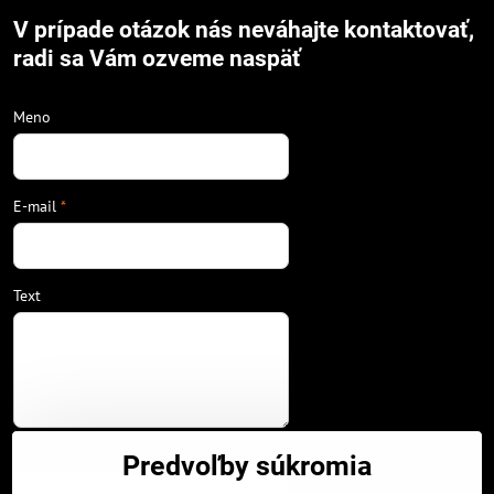
V prípade otázok nás neváhajte kontaktovať,
radi sa Vám ozveme naspäť
Meno
E-mail
*
Text
Váš telefón
Predvoľby súkromia