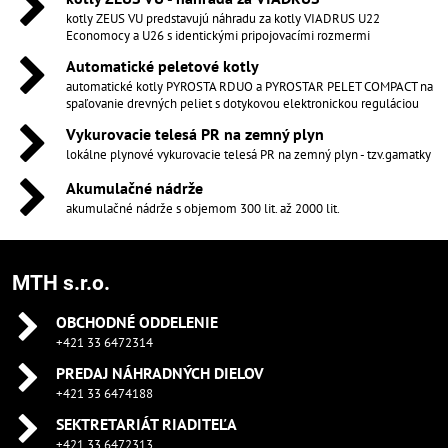
kotly ZEUS VU predstavujú náhradu za kotly VIADRUS U22
Economocy a U26 s identickými pripojovacími rozmermi
Automatické peletové kotly
automatické kotly PYROSTA RDUO a PYROSTAR PELET COMPACT na
spaľovanie drevných peliet s dotykovou elektronickou reguláciou
Vykurovacie telesá PR na zemný plyn
lokálne plynové vykurovacie telesá PR na zemný plyn - tzv.gamatky
Akumulačné nádrže
akumulačné nádrže s objemom 300 lit. až 2000 lit.
MTH s.r.o.
OBCHODNÉ ODDELENIE
+421 33 6472314
PREDAJ NÁHRADNÝCH DIELOV
+421 33 6474188
SEKTRETARIÁT RIADITEĽA
+421 33 6472313