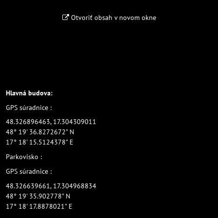
Otvoriť obsah v novom okne
Hlavná budova:
GPS súradnice :
48.326896463, 17.304309011
48° 19' 36.8272672" N
17° 18' 15.5124378" E
Parkovisko :
GPS súradnice :
48.326639661, 17.304968834
48° 19' 35.902778" N
17° 18' 17.8878021" E